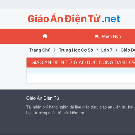
Mầm Non
›
›
›
Trang Chủ
Trung Học Cơ Sở
Lớp 7
Giáo D
GIÁO ÁN ĐIỆN TỬ GIÁO DỤC CÔNG DÂN LỚP
Giáo Án Điện Tử
Tải miễn phí hàng nghìn tài liệu giáo dục, giáo án điện tử, bài
học, trường quốc tế, bài kiểm tra.