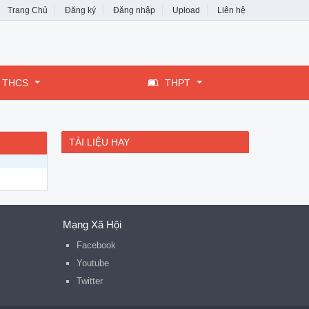
Trang Chủ
Đăng ký
Đăng nhập
Upload
Liên hệ
THCS
THPT
TÀI LIỆU HAY
Mạng Xã Hội
Facebook
Youtube
Twitter