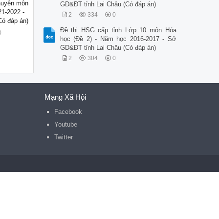
huyên môn
GD&ĐT tỉnh Lai Châu (Có đáp án)
1-2022 -
2
334
0
ó đáp án)
Đề thi HSG cấp tỉnh Lớp 10 môn Hóa
0
học (Đề 2) - Năm học 2016-2017 - Sở
GD&ĐT tỉnh Lai Châu (Có đáp án)
2
304
0
Mạng Xã Hội
Facebook
Youtube
Twitter