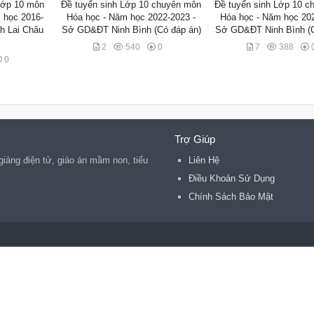
Lớp 10 môn
Đề tuyển sinh Lớp 10 chuyên môn
Đề tuyển sinh Lớp 10 c
 học 2016-
Hóa học - Năm học 2022-2023 -
Hóa học - Năm học 202
h Lai Châu
Sở GD&ĐT Ninh Bình (Có đáp án)
Sở GD&ĐT Ninh Bình (C
2
540
0
7
388
0
Trợ Giúp
 giảng điện tử, giáo án mầm non, tiểu
Liên Hệ
Điều Khoản Sử Dụng
Chính Sách Bảo Mật