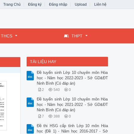
Trang Chủ
Đăng ký
Đăng nhập
Upload
Liên hệ
THCS
THPT
TÀI LIỆU HAY
Đề tuyển sinh Lớp 10 chuyên môn Hóa
học - Năm học 2022-2023 - Sở GD&ĐT
Ninh Bình (Có đáp án)
2
540
0
Đề tuyển sinh Lớp 10 chuyên môn Hóa
học - Năm học 2021-2022 - Sở GD&ĐT
Ninh Bình (Có đáp án)
7
388
0
Đề thi HSG cấp tỉnh Lớp 10 môn Hóa
học (Đề 1) - Năm học 2016-2017 - Sở