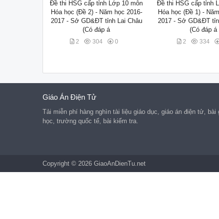
Đề thi HSG cấp tỉnh Lớp 10 môn
Đề thi HSG cấp tỉnh 
Hóa học (Đề 2) - Năm học 2016-
Hóa học (Đề 1) - Năm
2017 - Sở GD&ĐT tỉnh Lai Châu
2017 - Sở GD&ĐT tỉn
(Có đáp á
(Có đáp á
2
304
0
2
334
Giáo Án Điện Tử
Tải miễn phí hàng nghìn tài liệu giáo dục, giáo án điện tử, bài
học, trường quốc tế, bài kiểm tra.
Copyright © 2026 GiaoAnDienTu.net