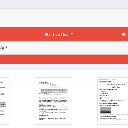
Tiểu Học
ớp 7