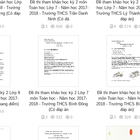
oán học Lớp
Đề thi tham khảo học kỳ 2 môn
Đề tham khảo học kỳ 2
18 - Trường
Toán học Lớp 7 - Năm học 2017-
học Lớp 7 - Năm học 20
ng (Có đáp
2018 - Trường THCS Trần Danh
Trường THCS Lý Thánh
Ninh (Có đá
đáp án)
0
3
566
0
4
574
 kỳ 2 Lớp 8
Đề thi tham khảo học kỳ 2 Lớp 7
Đề thi tham khảo học k
 học 2017-
môn Toán học - Năm học 2017-
môn Toán học - Năm h
hang điểm)
2018 - Trường THCS Bình Đông
2018 - Trường THCS Bì
(Có đáp án
đáp án)
0
3
332
0
3
328