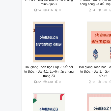
minh định lí
song song và dấu hiệ
24
416
0
34
670
Bài giảng Toán học Lớp 7 Kết nối
Bài giảng Toán học Lớ
tri thức - Bài 4.1: Luyện tập chung
tri thức - Bài 1: Tập
trang 23
hữu tỉ
32
430
0
38
386