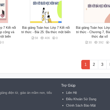
p 7 Kết nối
Bài giảng Toán học Lớp 7 Kết nối
Bài giảng Toán học Lớp
hép cộng và
tri thức - Bài 25: Đa thức một biến
tri thức - Chương 7, Bà
một biến
thức đại số
58
406
0
0
30
392
1
2
3
Trợ Giúp
 giảng điện tử, giáo án mầm non, tiểu
Liên Hệ
Điều Khoản Sử Dụng
Chính Sách Bảo Mật