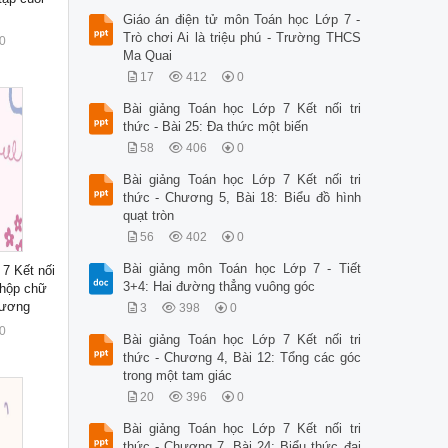
Giáo án điện tử môn Toán học Lớp 7 -
Trò chơi Ai là triệu phú - Trường THCS
0
Ma Quai
17
412
0
Bài giảng Toán học Lớp 7 Kết nối tri
thức - Bài 25: Đa thức một biến
58
406
0
Bài giảng Toán học Lớp 7 Kết nối tri
thức - Chương 5, Bài 18: Biểu đồ hình
quạt tròn
56
402
0
Bài giảng môn Toán học Lớp 7 - Tiết
 7 Kết nối
3+4: Hai đường thẳng vuông góc
h hộp chữ
hương
3
398
0
0
Bài giảng Toán học Lớp 7 Kết nối tri
thức - Chương 4, Bài 12: Tổng các góc
trong một tam giác
20
396
0
Bài giảng Toán học Lớp 7 Kết nối tri
thức - Chương 7, Bài 24: Biểu thức đại