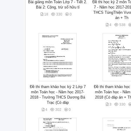
Bài giảng môn Toán Lớp 7 - Tiết 2.
Đề thi học kỳ 2 môn T
Bài 2: Cộng, trừ số hữu tỉ
7 - Năm học 2017-20
THCS TùngThiện Vươ
18
330
0
án + Th
4
538
Đề thi tham khảo học kỳ 2 Lớp 7
Đề thi tham khảo học
môn Toán học - Năm học 2017-
môn Toán học - Năm
2018 - Trường THCS Dương Bá
2018 (Có đáp án + T
Trạc (Có đáp
3
330
4
302
0