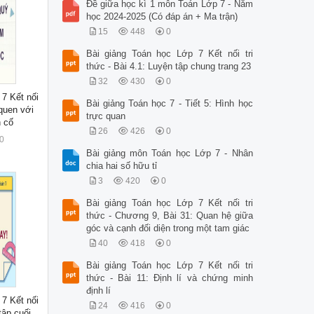
Đề giữa học kì 1 môn Toán Lớp 7 - Năm
học 2024-2025 (Có đáp án + Ma trận)
15
448
0
Bài giảng Toán học Lớp 7 Kết nối tri
thức - Bài 4.1: Luyện tập chung trang 23
32
430
0
 7 Kết nối
Bài giảng Toán học 7 - Tiết 5: Hình học
 quen với
trực quan
n cố
26
426
0
0
Bài giảng môn Toán học Lớp 7 - Nhân
chia hai số hữu tỉ
3
420
0
Bài giảng Toán học Lớp 7 Kết nối tri
thức - Chương 9, Bài 31: Quan hệ giữa
góc và cạnh đối diện trong một tam giác
40
418
0
Bài giảng Toán học Lớp 7 Kết nối tri
thức - Bài 11: Định lí và chứng minh
định lí
 7 Kết nối
24
416
0
 tập cuối