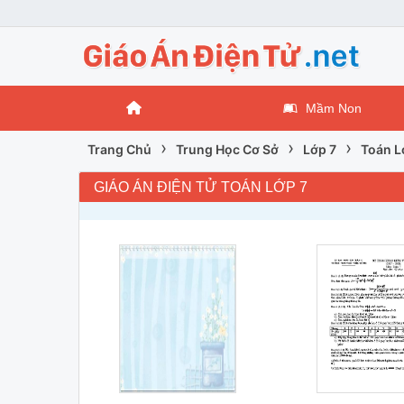
Mầm Non
›
›
›
Trang Chủ
Trung Học Cơ Sở
Lớp 7
Toán L
GIÁO ÁN ĐIỆN TỬ TOÁN LỚP 7