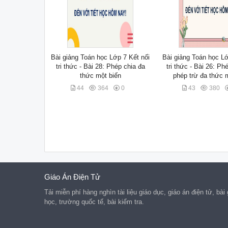
Bài giảng Toán học Lớp 7 Kết nối
Bài giảng Toán học Lớ
tri thức - Bài 28: Phép chia đa
tri thức - Bài 26: P
thức một biến
phép trừ đa thức 
44
364
0
43
380
Giáo Án Điện Tử
Tải miễn phí hàng nghìn tài liệu giáo dục, giáo án điện tử, bài
học, trường quốc tế, bài kiểm tra.