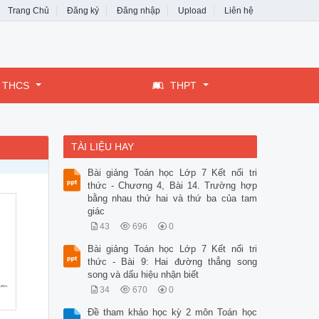
Trang Chủ
Đăng ký
Đăng nhập
Upload
Liên hệ
THCS
THPT
TÀI LIỆU HAY
Bài giảng Toán học Lớp 7 Kết nối tri
thức - Chương 4, Bài 14. Trường hợp
bằng nhau thứ hai và thứ ba của tam
giác
43
696
0
Bài giảng Toán học Lớp 7 Kết nối tri
thức - Bài 9: Hai đường thẳng song
song và dấu hiệu nhận biết
34
670
0
Đề tham khảo học kỳ 2 môn Toán học