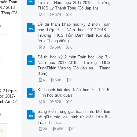
 môn Toán
Lớp 7 - Năm học 2017-2018 - Trường
17-2018 -
THCS Lý Thánh Tông (Có đáp án)
 Tông (Có
4
574
0
Đề thi tham khảo học kỳ 2 môn Toán
0
học Lớp 7 - Năm học 2017-2018 -
Trường THCS Trần Danh Ninh (Có đáp
án + Thang điểm)
3
566
0
Đề thi học kỳ 2 môn Toán học Lớp 7 -
Năm học 2017-2018 - Trường THCS
TùngThiện Vương (Có đáp án + Thang
điểm)
4
538
0
Kế hoạch bài dạy Toán học 7 - Tiết 5:
ỳ 2 Lớp 8
Hình học trực quan
ọc 2017-
nh An (Có
6
528
0
Sáng kiến trong giải toán hình: Mối liên
0
hệ giữa các loại hình tứ giác Lớp 8 -
Trần Thị Hòa
20
456
0