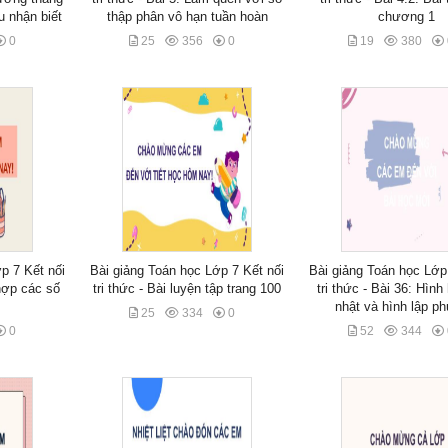
u nhận biết
thập phân vô hạn tuần hoàn
chương 1
0
25
356
0
19
380
p 7 Kết nối
Bài giảng Toán học Lớp 7 Kết nối
Bài giảng Toán học Lớp
 hợp các số
tri thức - Bài luyện tập trang 100
tri thức - Bài 36: Hìn
nhật và hình lập p
25
334
0
0
52
344