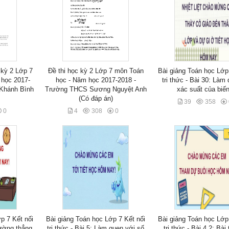
 kỳ 2 Lớp 7
Đề thi học kỳ 2 Lớp 7 môn Toán
Bài giảng Toán học Lớp
 học 2017-
học - Năm học 2017-2018 -
tri thức - Bài 30: Làm
Khánh Bình
Trường THCS Sương Nguyệt Anh
xác suất của biế
(Có đáp án)
39
358
0
4
308
0
p 7 Kết nối
Bài giảng Toán học Lớp 7 Kết nối
Bài giảng Toán học Lớp
đường thẳng
tri thức - Bài 5: Làm quen với số
tri thức - Bài 4.2: Bài