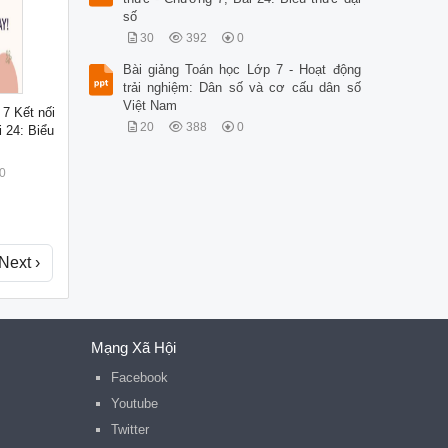
số
30
392
0
Bài giảng Toán học Lớp 7 - Hoạt động
trải nghiệm: Dân số và cơ cấu dân số
Việt Nam
 7 Kết nối
20
388
0
i 24: Biểu
0
Next ›
Mạng Xã Hội
Facebook
Youtube
Twitter