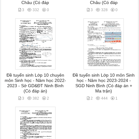
Châu (Có đáp
Châu (Có đáp
3
332
0
3
328
0
Đề tuyển sinh Lớp 10 chuyên
Đề tuyển sinh Lớp 10 môn Sinh
môn Sinh học - Năm học 2022-
học - Năm học 2023-2024 -
2023 - Sở GD&ĐT Ninh Bình
SGD Ninh Bình (Có đáp án +
(Có đáp án)
Ma trận)
3
382
2
2
444
1