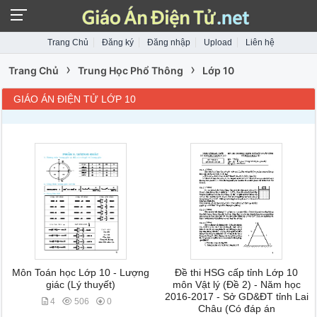
Trang Chủ
Đăng ký
Đăng nhập
Upload
Liên hệ
›
›
Trang Chủ
Trung Học Phổ Thông
Lớp 10
GIÁO ÁN ĐIỆN TỬ LỚP 10
Môn Toán học Lớp 10 - Lượng
Đề thi HSG cấp tỉnh Lớp 10
giác (Lý thuyết)
môn Vật lý (Đề 2) - Năm học
2016-2017 - Sở GD&ĐT tỉnh Lai
4
506
0
Châu (Có đáp án