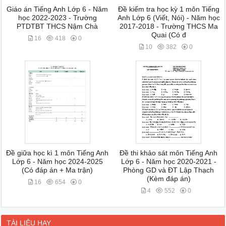
Giáo án Tiếng Anh Lớp 6 - Năm
Đề kiểm tra học kỳ 1 môn Tiếng
học 2022-2023 - Trường
Anh Lớp 6 (Viết, Nói) - Năm học
PTDTBT THCS Nậm Chà
2017-2018 - Trường THCS Ma
Quai (Có đ
16
418
0
10
382
0
Đề giữa học kì 1 môn Tiếng Anh
Đề thi khảo sát môn Tiếng Anh
Lớp 6 - Năm học 2024-2025
Lớp 6 - Năm học 2020-2021 -
(Có đáp án + Ma trận)
Phòng GD và ĐT Lập Thạch
(Kèm đáp án)
16
654
0
4
552
0
TÀI LIỆU HAY