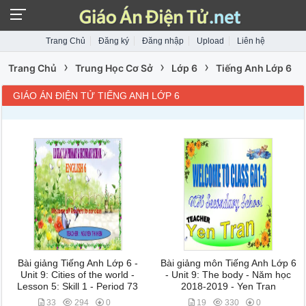
Trang Chủ
Đăng ký
Đăng nhập
Upload
Liên hệ
›
›
›
Trang Chủ
Trung Học Cơ Sở
Lớp 6
Tiếng Anh Lớp 6
GIÁO ÁN ĐIỆN TỬ TIẾNG ANH LỚP 6
Bài giảng Tiếng Anh Lớp 6 -
Bài giảng môn Tiếng Anh Lớp 6
Unit 9: Cities of the world -
- Unit 9: The body - Năm học
Lesson 5: Skill 1 - Period 73
2018-2019 - Yen Tran
33
294
0
19
330
0