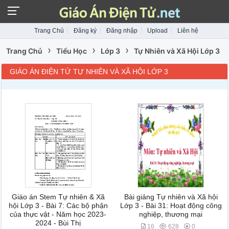
Trang Chủ
Đăng ký
Đăng nhập
Upload
Liên hệ
›
›
›
Trang Chủ
Tiểu Học
Lớp 3
Tự Nhiên và Xã Hội Lớp 3
GIÁO ÁN ĐIỆN TỬ TỰ NHIÊN VÀ XÃ HỘI LỚP 3
Giáo án Stem Tự nhiên & Xã
Bài giảng Tự nhiên và Xã hội
hội Lớp 3 - Bài 7: Các bộ phận
Lớp 3 - Bài 31: Hoạt động công
của thực vật - Năm học 2023-
nghiệp, thương mại
2024 - Bùi Thị
16
628
0