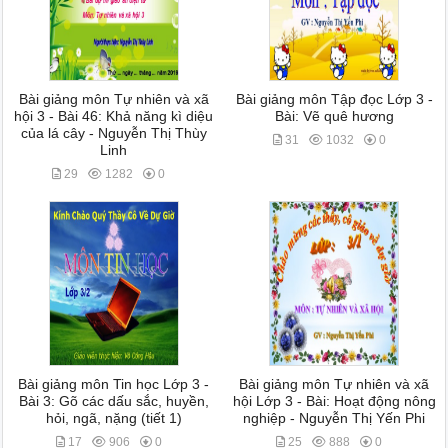
Bài giảng môn Tự nhiên và xã
Bài giảng môn Tập đọc Lớp 3 -
hội 3 - Bài 46: Khả năng kì diệu
Bài: Vẽ quê hương
của lá cây - Nguyễn Thị Thùy
31
1032
0
Linh
29
1282
0
Bài giảng môn Tin học Lớp 3 -
Bài giảng môn Tự nhiên và xã
Bài 3: Gõ các dấu sắc, huyền,
hội Lớp 3 - Bài: Hoạt động nông
hỏi, ngã, nặng (tiết 1)
nghiệp - Nguyễn Thị Yến Phi
17
906
0
25
888
0