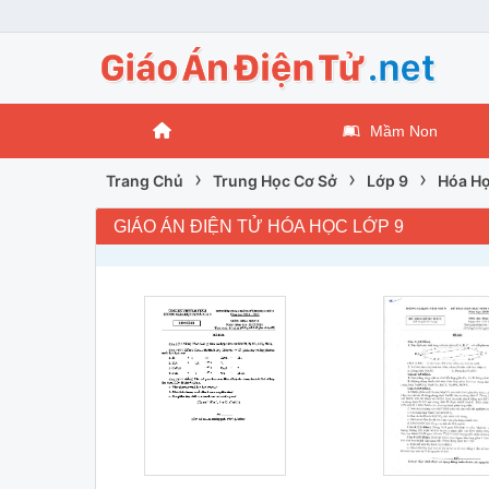
Mầm Non
›
›
›
Trang Chủ
Trung Học Cơ Sở
Lớp 9
Hóa Họ
GIÁO ÁN ĐIỆN TỬ HÓA HỌC LỚP 9