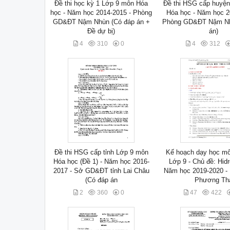
Đề thi học kỳ 1 Lớp 9 môn Hóa
Đề thi HSG cấp huyệ
học - Năm học 2014-2015 - Phòng
Hóa học - Năm học 2
GD&ĐT Nậm Nhùn (Có đáp án +
Phòng GD&ĐT Nậm Nh
Đề dự bị)
án)
4
310
0
4
312
Đề thi HSG cấp tỉnh Lớp 9 môn
Kế hoạch dạy học m
Hóa học (Đề 1) - Năm học 2016-
Lớp 9 - Chủ đề: Hid
2017 - Sở GD&ĐT tỉnh Lai Châu
Năm học 2019-2020 -
(Có đáp án
Phương Th
2
360
0
47
422