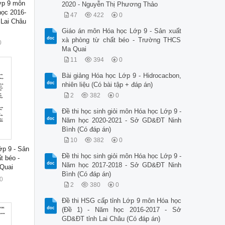
ớp 9 môn
2020 - Nguyễn Thị Phương Thảo
học 2016-
47
422
0
Lai Châu
Giáo án môn Hóa học Lớp 9 - Sản xuất
xà phòng từ chất béo - Trường THCS
0
Ma Quai
11
394
0
Bài giảng Hóa học Lớp 9 - Hidrocacbon,
nhiên liệu (Có bài tập + đáp án)
2
382
0
Đề thi học sinh giỏi môn Hóa học Lớp 9 -
Năm học 2020-2021 - Sở GD&ĐT Ninh
Bình (Có đáp án)
10
382
0
p 9 - Sản
Đề thi học sinh giỏi môn Hóa học Lớp 9 -
t béo -
Năm học 2017-2018 - Sở GD&ĐT Ninh
Quai
Bình (Có đáp án)
0
2
380
0
Đề thi HSG cấp tỉnh Lớp 9 môn Hóa học
(Đề 1) - Năm học 2016-2017 - Sở
GD&ĐT tỉnh Lai Châu (Có đáp án)