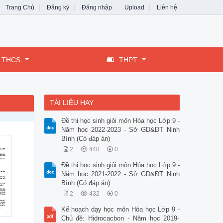
Trang Chủ
Đăng ký
Đăng nhập
Upload
Liên hệ
THCS
THPT
TÀI LIỆU HAY
Đề thi học sinh giỏi môn Hóa học Lớp 9 -
Năm học 2022-2023 - Sở GD&ĐT Ninh
Bình (Có đáp án)
2
440
0
Đề thi học sinh giỏi môn Hóa học Lớp 9 -
Năm học 2021-2022 - Sở GD&ĐT Ninh
Bình (Có đáp án)
2
432
0
Kế hoạch dạy học môn Hóa học Lớp 9 -
Chủ đề: Hidrocacbon - Năm học 2019-