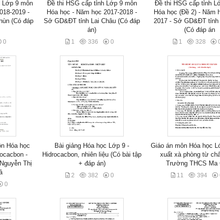
n Lớp 9 môn
Đề thi HSG cấp tỉnh Lớp 9 môn
Đề thi HSG cấp tỉnh L
018-2019 -
Hóa học - Năm học 2017-2018 -
Hóa học (Đề 2) - Năm 
ùn (Có đáp
Sở GD&ĐT tỉnh Lai Châu (Có đáp
2017 - Sở GD&ĐT tỉnh 
án)
(Có đáp án
0
1
336
0
1
328
ôn Hóa học
Bài giảng Hóa học Lớp 9 -
Giáo án môn Hóa học Lớ
rocacbon -
Hidrocacbon, nhiên liệu (Có bài tập
xuất xà phòng từ chấ
 Nguyễn Thị
+ đáp án)
Trường THCS Ma 
ả
2
382
0
11
394
0