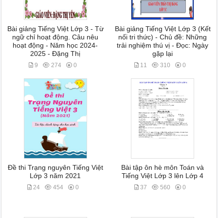
Bài giảng Tiếng Việt Lớp 3 - Từ
Bài giảng Tiếng Việt Lớp 3 (Kết
ngữ chỉ hoạt động. Câu nêu
nối tri thức) - Chủ đề: Những
hoạt động - Năm học 2024-
trải nghiệm thú vị - Đọc: Ngày
2025 - Đặng Thị
gặp lại
9
274
0
11
310
0
Đề thi Trạng nguyên Tiếng Việt
Bài tập ôn hè môn Toán và
Lớp 3 năm 2021
Tiếng Việt Lớp 3 lên Lớp 4
24
454
0
37
560
0