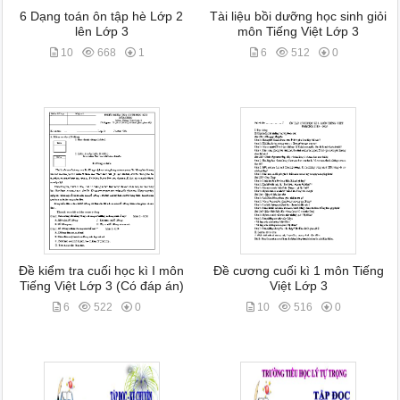
6 Dạng toán ôn tập hè Lớp 2
Tài liệu bồi dưỡng học sinh giỏi
lên Lớp 3
môn Tiếng Việt Lớp 3
10
668
1
6
512
0
Đề kiểm tra cuối học kì I môn
Đề cương cuối kì 1 môn Tiếng
Tiếng Việt Lớp 3 (Có đáp án)
Việt Lớp 3
6
522
0
10
516
0