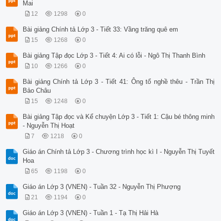
Mai
12
1298
0
Bài giảng Chính tả Lớp 3 - Tiết 33: Vầng trăng quê em
15
1268
0
Bài giảng Tập đọc Lớp 3 - Tiết 4: Ai có lỗi - Ngô Thị Thanh Bình
10
1266
0
Bài giảng Chính tả Lớp 3 - Tiết 41: Ông tổ nghề thêu - Trần Thị
Bảo Châu
15
1248
0
Bài giảng Tập đọc và Kể chuyện Lớp 3 - Tiết 1: Cậu bé thông minh
- Nguyễn Thị Hoạt
7
1218
0
Giáo án Chính tả Lớp 3 - Chương trình học kì I - Nguyễn Thị Tuyết
Hoa
65
1198
0
Giáo án Lớp 3 (VNEN) - Tuần 32 - Nguyễn Thị Phượng
21
1194
0
Giáo án Lớp 3 (VNEN) - Tuần 1 - Tạ Thị Hải Hà