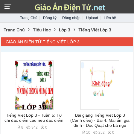
Trang Chủ
Đăng ký
Đăng nhập
Upload
Liên hệ
›
›
›
Trang Chủ
Tiểu Học
Lớp 3
Tiếng Việt Lớp 3
GIÁO ÁN ĐIỆN TỬ TIẾNG VIỆT LỚP 3
Tiếng Việt Lớp 3 - Tuần 5: Từ
Bài giảng Tiếng Việt Lớp 3
chỉ đặc điểm câu nêu đặc điểm
(Cánh diều) - Bài 4: Mái ấm gia
đình - Đọc Quạt cho bà ngủ
8
342
0
10
252
0