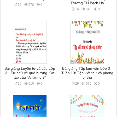
Trường TH Bạch Hạ
19
578
0
16
540
0
Bài giảng Luyện từ và câu Lớp
Bài giảng Tập làm văn Lớp 3 -
3 - Từ ngữ về quê hương. Ôn
Tuần 10: Tập viết thư và phong
tập câu "Ai làm gì?"
bì thư
16
610
0
29
570
0