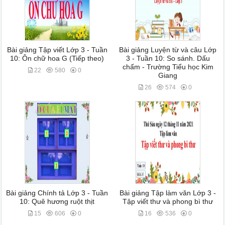
Bài giảng Tập viết Lớp 3 - Tuần
Bài giảng Luyện từ và câu Lớp
10: Ôn chữ hoa G (Tiếp theo)
3 - Tuần 10: So sánh. Dấu
chấm - Trường Tiểu học Kim
22
580
0
Giang
26
574
0
Bài giảng Chính tả Lớp 3 - Tuần
Bài giảng Tập làm văn Lớp 3 -
10: Quê hương ruột thịt
Tập viết thư và phong bì thư
15
606
0
16
536
0