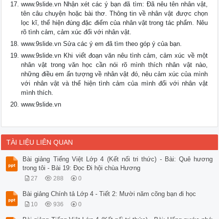
www.9slide.vn Nhận xét các ý bạn đã tìm: Đã nêu tên nhân vật,
tên câu chuyện hoặc bài thơ. Thông tin về nhân vật được chọn
lọc kĩ, thể hiện đúng đặc điểm của nhân vật trong tác phẩm. Nêu
rõ tình cảm, cảm xúc đối với nhân vật.
www.9slide.vn Sửa các ý em đã tìm theo góp ý của bạn.
www.9slide.vn Khi viết đoạn văn nêu tình cảm, cảm xúc về một
nhân vật trong văn học cần nói rõ mình thích nhân vật nào,
những điều em ấn tượng về nhân vật đó, nêu cảm xúc của mình
với nhân vật và thể hiện tình cảm của mình đối với nhân vật
mình thích.
www.9slide.vn
TÀI LIỆU LIÊN QUAN
Bài giảng Tiếng Việt Lớp 4 (Kết nối tri thức) - Bài: Quê hương
trong tôi - Bài 19: Đọc Đi hội chùa Hương
27
288
0
Bài giảng Chính tả Lớp 4 - Tiết 2: Mười năm cõng bạn đi học
10
936
0