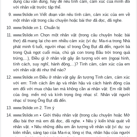
dụng câu văn đúng, hay để nêu tình cảm, cảm xúc của mình đối
với nhân vật trước tập thể.
www.9slide.vn Viết đoạn văn nêu tình cảm, cảm xúc của em về
một nhân vật trong câu chuyện hoặc bài thơ đã đọc, đã nghe.
www.9slide.vn 1. Chuẩn bị
www.9slide.vn Chọn một nhân vật (trong câu chuyện hoặc bài
thơ) đã mang lại cho em nhiều cảm xúc (ví dụ: Ma-ri-a trong Nhà
phát minh 6 tuổi, người nhạc sĩ trong Ông Bụt đã đến, người bà
trong Quả ngọt cuối mùa, chú gà con trong Bầu trời trong quả
trứng,...), Điều gì ở nhân vật gây ấn tượng với em (ngoại hình,
tính cách, suy nghĩ, hành động,...)? Tình cảm, cảm xúc của em
với nhân vật đó như thế nào?
www.9slide.vn Điều ở nhân vật gây ấn tượng Tình cảm, cảm xúc
với em: Tính cách ấm áp và nhân hậu và cách hành động của
em đối với mua chậu lan mà không cần ai nhận vật: Em rất biết
của ông. mến mộ và kính trọng ông nhạc sĩ. Nhân vật người
nhạc sĩ trong Ông Bụt đã đến.
www.9slide.vn 2. Tìm ý
www.9slide.vn • Giới thiệu nhân vật (trong câu chuyện hoặc Mở
đầu bài thơ mà em đã đọc, đã nghe. • Nêu ý kiến khái quát về
nhân vật. • Nêu những điều em ấn tượng về nhân vật (ví dụ: sự
kiên nhẫn, sáng tạo của Ma-ri-a; lòng vị tha, nhân hậu của người