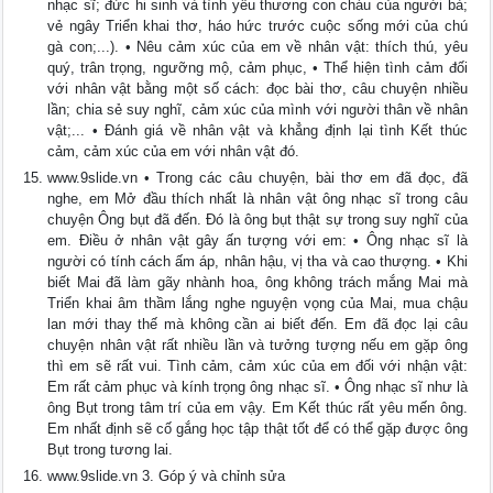
nhạc sĩ; đức hi sinh và tình yêu thương con cháu của người bà;
vẻ ngây Triển khai thơ, háo hức trước cuộc sống mới của chú
gà con;...). • Nêu cảm xúc của em về nhân vật: thích thú, yêu
quý, trân trọng, ngưỡng mộ, cảm phục, • Thể hiện tình cảm đối
với nhân vật bằng một số cách: đọc bài thơ, câu chuyện nhiều
lần; chia sẻ suy nghĩ, cảm xúc của mình với người thân về nhân
vật;... • Đánh giá về nhân vật và khẳng định lại tình Kết thúc
cảm, cảm xúc của em với nhân vật đó.
www.9slide.vn • Trong các câu chuyện, bài thơ em đã đọc, đã
nghe, em Mở đầu thích nhất là nhân vật ông nhạc sĩ trong câu
chuyện Ông bụt đã đến. Đó là ông bụt thật sự trong suy nghĩ của
em. Điều ở nhân vật gây ấn tượng với em: • Ông nhạc sĩ là
người có tính cách ấm áp, nhân hậu, vị tha và cao thượng. • Khi
biết Mai đã làm gãy nhành hoa, ông không trách mắng Mai mà
Triển khai âm thầm lắng nghe nguyện vọng của Mai, mua chậu
lan mới thay thế mà không cần ai biết đến. Em đã đọc lại câu
chuyện nhân vật rất nhiều lần và tưởng tượng nếu em gặp ông
thì em sẽ rất vui. Tình cảm, cảm xúc của em đối với nhận vật:
Em rất cảm phục và kính trọng ông nhạc sĩ. • Ông nhạc sĩ như là
ông Bụt trong tâm trí của em vậy. Em Kết thúc rất yêu mến ông.
Em nhất định sẽ cố gắng học tập thật tốt để có thể gặp được ông
Bụt trong tương lai.
www.9slide.vn 3. Góp ý và chỉnh sửa