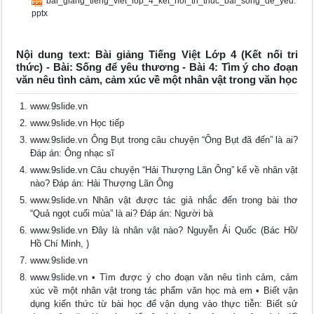
bai_giang_tieng_viet_lop_4_ket_noi_tri_thuc_bai_song_de_yeu.
pptx
Nội dung text: Bài giảng Tiếng Việt Lớp 4 (Kết nối tri
thức) - Bài: Sống để yêu thương - Bài 4: Tìm ý cho đoạn
văn nêu tình cảm, cảm xúc về một nhân vật trong văn học
www.9slide.vn
www.9slide.vn Học tiếp
www.9slide.vn Ông Bụt trong câu chuyện “Ông Bụt đã đến” là ai?
Đáp án: Ông nhạc sĩ
www.9slide.vn Câu chuyện “Hải Thượng Lãn Ông” kể về nhân vật
nào? Đáp án: Hải Thượng Lãn Ông
www.9slide.vn Nhân vật được tác giả nhắc đến trong bài thơ
“Quả ngọt cuối mùa” là ai? Đáp án: Người bà
www.9slide.vn Đây là nhân vật nào? Nguyễn Ái Quốc (Bác Hồ/
Hồ Chí Minh, )
www.9slide.vn
www.9slide.vn • Tìm được ý cho đoạn văn nêu tình cảm, cảm
xúc về một nhân vật trong tác phẩm văn học mà em • Biết vận
dụng kiến thức từ bài học để vận dụng vào thực tiễn: Biết sử