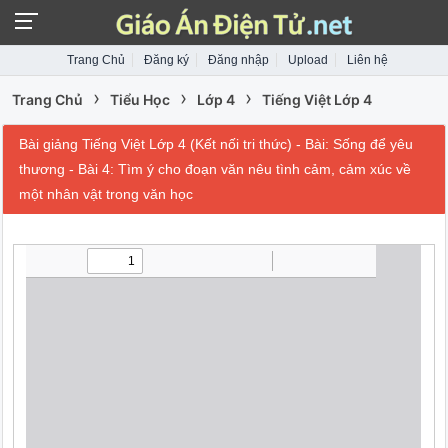
Trang Chủ
Đăng ký
Đăng nhập
Upload
Liên hệ
›
›
›
Trang Chủ
Tiểu Học
Lớp 4
Tiếng Việt Lớp 4
Bài giảng Tiếng Việt Lớp 4 (Kết nối tri thức) - Bài: Sống để yêu
thương - Bài 4: Tìm ý cho đoạn văn nêu tình cảm, cảm xúc về
một nhân vật trong văn học