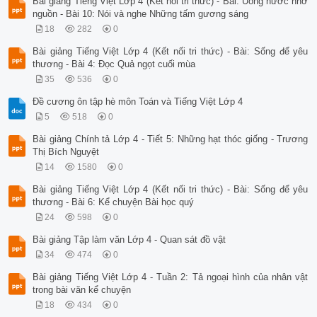
Bài giảng Tiếng Việt Lớp 4 (Kết nối tri thức) - Bài: Uống nước nhớ
nguồn - Bài 10: Nói và nghe Những tấm gương sáng
18
282
0
Bài giảng Tiếng Việt Lớp 4 (Kết nối tri thức) - Bài: Sống để yêu
thương - Bài 4: Đọc Quả ngọt cuối mùa
35
536
0
Đề cương ôn tập hè môn Toán và Tiếng Việt Lớp 4
5
518
0
Bài giảng Chính tả Lớp 4 - Tiết 5: Những hạt thóc giống - Trương
Thị Bích Nguyệt
14
1580
0
Bài giảng Tiếng Việt Lớp 4 (Kết nối tri thức) - Bài: Sống để yêu
thương - Bài 6: Kể chuyện Bài học quý
24
598
0
Bài giảng Tập làm văn Lớp 4 - Quan sát đồ vật
34
474
0
Bài giảng Tiếng Việt Lớp 4 - Tuần 2: Tả ngoại hình của nhân vật
trong bài văn kể chuyện
18
434
0