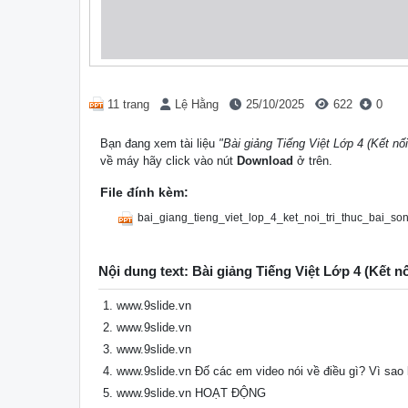
11 trang
Lệ Hằng
25/10/2025
622
0
Bạn đang xem tài liệu
"Bài giảng Tiếng Việt Lớp 4 (Kết nối
về máy hãy click vào nút
Download
ở trên.
File đính kèm:
bai_giang_tieng_viet_lop_4_ket_noi_tri_thuc_bai_so
Nội dung text: Bài giảng Tiếng Việt Lớp 4 (Kết n
www.9slide.vn
www.9slide.vn
www.9slide.vn
www.9slide.vn Đố các em video nói về điều gì? Vì sao 
www.9slide.vn HOẠT ĐỘNG