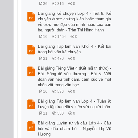
36
316
0
Bài giảng Kể chuyện Lớp 4 - Tiết 9: Kể
chuyện được chứng kiến hoặc tham gia
về ước mơ đẹp của mình hoặc của bạn
bè, người thân - Trần Thị Hồng Hạnh
16
1454
0
Bài giảng Tập làm văn Khối 4 - Kết bài
trong bài văn kể chuyện
21
470
0
Bài giảng Tiếng Việt 4 (Kết nối tri thức) -
Bài: Sống để yêu thương - Bài 5: Viết
đoạn văn nêu tình cảm, cảm xúc về một
nhân vật trong văn học
16
536
0
Bài giảng Tập làm văn Lớp 4 - Tuần 9:
Luyện tập trao đổi ý kiến với người thân
21
550
0
Bài giảng Luyện từ và câu Lớp 4 - Câu
hỏi và dấu chấm hỏi - Nguyễn Thị Vũ
Hương