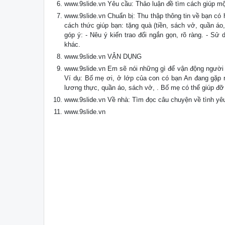
www.9slide.vn Yêu cầu: Thảo luận đề tìm cách giúp m
www.9slide.vn Chuẩn bị: Thu thập thông tin về bạn có 
cách thức giúp bạn: tặng quà (tiền, sách vở, quần áo, 
góp ý: - Nêu ý kiến trao đổi ngắn gọn, rõ ràng. - Sử
khác.
www.9slide.vn VẬN DỤNG
www.9slide.vn Em sẽ nói những gì để vận động người
Ví dụ: Bố mẹ ơi, ở lớp của con có bạn An đang gặp rấ
lương thực, quần áo, sách vở, . Bố mẹ có thể giúp đ
www.9slide.vn Về nhà: Tìm đọc câu chuyện về tình yêu
www.9slide.vn