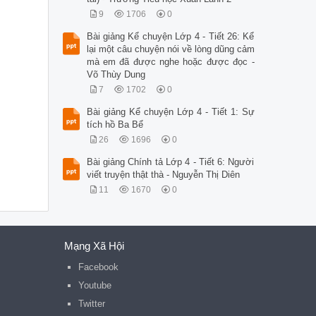
9
1706
0
Bài giảng Kể chuyện Lớp 4 - Tiết 26: Kể
lại một câu chuyện nói về lòng dũng cảm
mà em đã được nghe hoặc được đọc -
Võ Thùy Dung
7
1702
0
Bài giảng Kể chuyện Lớp 4 - Tiết 1: Sự
tích hồ Ba Bể
26
1696
0
Bài giảng Chính tả Lớp 4 - Tiết 6: Người
viết truyện thật thà - Nguyễn Thị Diên
11
1670
0
Mạng Xã Hội
Facebook
Youtube
Twitter