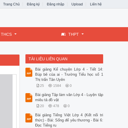
Trang Chủ
Đăng ký
Đăng nhập
Upload
Liên hệ
THCS
THPT
TÀI LIỆU LIÊN QUAN
Bài giảng Kể chuyện Lớp 4 - Tiết 14:
Búp bê của ai - Trường Tiểu học số 1
Thị trấn Tân Uyên
25
1584
0
Bài giảng Tập làm văn Lớp 4 - Luyện tập
miêu tả đồ vật
20
478
0
Bài giảng Tiếng Việt Lớp 4 (Kết nối tri
thức) - Bài: Sống để yêu thương - Bài 6:
Đọc Tiếng ru