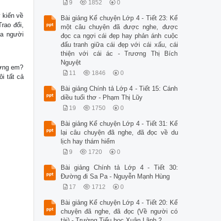
9
1852
0
 kiến về
Bài giảng Kể chuyện Lớp 4 - Tiết 23: Kể
Trao đổi,
một câu chuyện đã được nghe, được
ủa người
đọc ca ngợi cái đẹp hay phản ánh cuộc
đấu tranh giữa cái đẹp với cái xấu, cái
thiện với cái ác - Trương Thị Bích
Nguyệt
ường em?
11
1846
0
i tất cả
Bài giảng Chính tả Lớp 4 - Tiết 15: Cánh
diều tuổi thơ - Phạm Thị Lũy
19
1750
0
Bài giảng Kể chuyện Lớp 4 - Tiết 31: Kể
lại câu chuyện đã nghe, đã đọc về du
lịch hay thám hiểm
9
1720
0
Bài giảng Chính tả Lớp 4 - Tiết 30:
Đường đi Sa Pa - Nguyễn Mạnh Hùng
17
1712
0
Bài giảng Kể chuyện Lớp 4 - Tiết 20: Kể
chuyện đã nghe, đã đọc (Về người có
tài) - Trường Tiểu học Xuân Lãnh 2