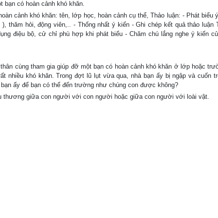
ột bạn có hoàn cảnh khó khăn.
hoàn cảnh khó khăn: tên, lớp học, hoàn cảnh cụ thể, Thảo luận: - Phát biểu ý
), thăm hỏi, động viên,.. - Thống nhất ý kiến - Ghi chép kết quả thảo luận 
 dụng điệu bộ, cử chỉ phù hợp khi phát biểu - Chăm chú lắng nghe ý kiến c
 thân cùng tham gia giúp đỡ một bạn có hoàn cảnh khó khăn ở lớp hoặc tr
t nhiều khó khăn. Trong đợt lũ lụt vừa qua, nhà bạn ấy bị ngập và cuốn trô
ỡ bạn ấy để bạn có thể đến trường như chúng con được không?
 thương giữa con người với con người hoặc giữa con người với loài vật.