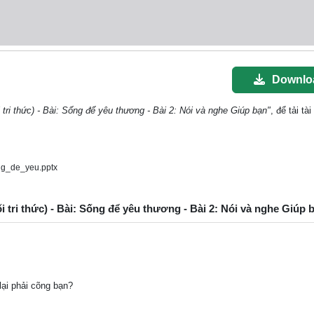
Downlo
 tri thức) - Bài: Sống để yêu thương - Bài 2: Nói và nghe Giúp bạn"
, để tải tài
ng_de_yeu.pptx
ối tri thức) - Bài: Sống để yêu thương - Bài 2: Nói và nghe Giúp 
lại phải cõng bạn?