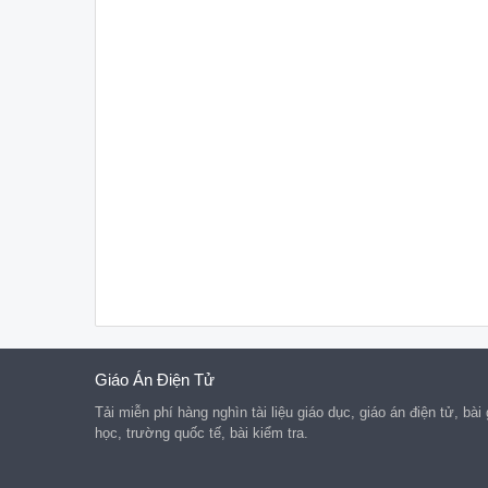
Giáo Án Điện Tử
Tải miễn phí hàng nghìn tài liệu giáo dục, giáo án điện tử, bài
học, trường quốc tế, bài kiểm tra.