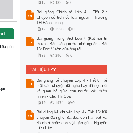
17
482
0
Bài giảng Chính tả Lớp 4 - Tiết 21:
Chuyện cổ tích về loài người - Trường
TH Hành Trung
17
1526
0
ad
Bài giảng Tiếng Việt Lớp 4 (Kết nối tri
thức) - Bài: Uống nước nhớ nguồn - Bài
 liệu gốc
13: Đọc Vườn của ông tôi
33
290
0
TÀI LIỆU HAY
Bài giảng Kể chuyện Lớp 4 - Tiết 8: Kể
một câu chuyện đã nghe hay đã đọc nói
bạn
về quan hệ giữa con người với thiên
nhiên - Chu Thị Soa
19
1974
0
Bài giảng Kể chuyện Lớp 4 - Tiết 15: Kể
chuyện đã nghe, đã đọc có nhân vật và
đồ chơi hoặc con vật gần gũi - Nguyễn
Hữu Lắm