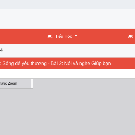
Tiểu Học
 4
Bài: Sống để yêu thương - Bài 2: Nói và nghe Giúp bạn